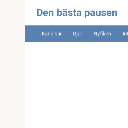
Skip
Den bästa pausen
to
content
Kändisar
Djur
Nyfiken
In