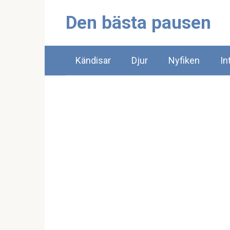
Skip
Den bästa pausen
to
content
Kändisar
Djur
Nyfiken
In