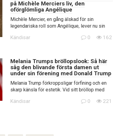
på Michèle Merciers liv, den
oförglömliga Angélique
Michèle Mercier, en gång älskad för sin
legendariska roll som Angélique, lever nu sin
Kändisar
0
162
Melania Trumps bröllopslook: Så här
såg den blivande första damen ut
under sin förening med Donald Trump
Melania Trump förkroppsligar förfining och en
skarp känsla för estetik. Vid sitt bröllop med
Kändisar
0
221