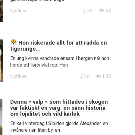
Nyfiken
0
44
Hon riskerade allt för att rädda en
tigerunge…
En ung kvinna vandrade ensam i bergen när hon
hörde ett förtvivlat rop. Hon
Nyfiken
0
135
Denna « valp » som hittades i skogen
var faktiskt en varg: en sann historia
om lojalitet och vild kärlek
En kall vinterdag i Sibirien gjorde Alexander, en
invånare i en liten by, en