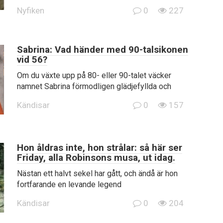
Nyfiken
0
227
Sabrina: Vad händer med 90-talsikonen
vid 56?
Om du växte upp på 80- eller 90-talet väcker
namnet Sabrina förmodligen glädjefyllda och
Kändisar
0
157
Hon åldras inte, hon strålar: så här ser
Friday, alla Robinsons musa, ut idag.
Nästan ett halvt sekel har gått, och ändå är hon
fortfarande en levande legend
Kändisar
0
204