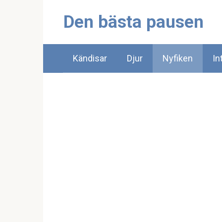
Skip
Den bästa pausen
to
content
Kändisar
Djur
Nyfiken
In