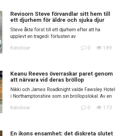
Revisorn Steve förvandlar sitt hem till
ett djurhem för äldre och sjuka djur
Steve åkte först till ett djurhem efter att ha
upplevt en tragedi: förlusten av
Kändisar
0
189
Keanu Reeves överraskar paret genom
att närvara vid deras bröllop
Nikki och James Roadknight valde Fawsley Hotel
i Northamptonshire som sin bröllopslokal. Av en
Kändisar
0
173
En ikons ensamhet: det diskreta slutet