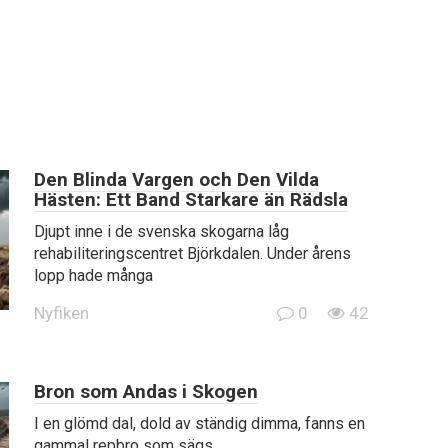
Den Blinda Vargen och Den Vilda
Hästen: Ett Band Starkare än Rädsla
Djupt inne i de svenska skogarna låg
rehabiliteringscentret Björkdalen. Under årens
lopp hade många
Nyfiken
0
42
Bron som Andas i Skogen
I en glömd dal, dold av ständig dimma, fanns en
gammal repbro som sägs