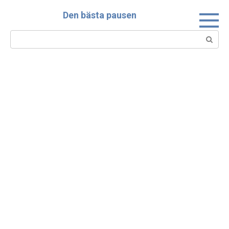
Skip
Den bästa pausen
to
content
Search: