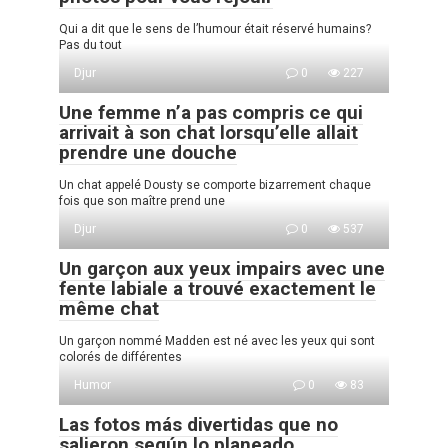
Qui a dit que le sens de l’humour était réservé humains?
Pas du tout
Djur
0
227
Une femme n’a pas compris ce qui
arrivait à son chat lorsqu’elle allait
prendre une douche
Un chat appelé Dousty se comporte bizarrement chaque
fois que son maître prend une
Djur
0
537
Un garçon aux yeux impairs avec une
fente labiale a trouvé exactement le
même chat
Un garçon nommé Madden est né avec les yeux qui sont
colorés de différentes
Humor
0
83
Las fotos más divertidas que no
salieron según lo planeado.