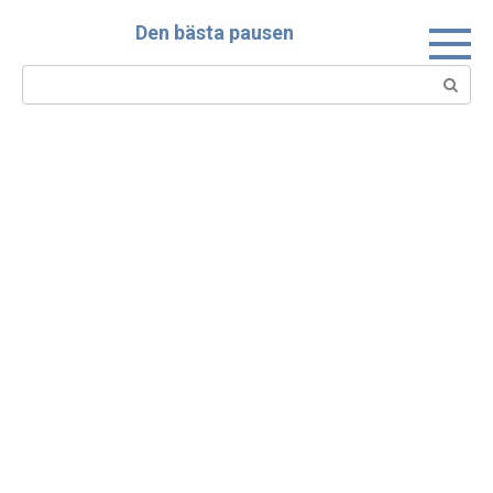
Skip
Den bästa pausen
to
content
Search: