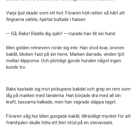
Varje ljud ekade som ett hot. Föraren höll ratten så hårt att
fingrarna värkte, hjärtat bultade i halsen.
— Gå, Baks! Rädda dig själv! — ropade han till sin hund.
Men golden retrievern rörde sig inte. Han stod kvar, öronen
bakåt, blicken fast på sin herre. Marken darrade, vinden tjöt
mellan klipporna. Och plötsligt gjorde hunden något ingen
kunde tro.
Baks kastade sig mot pickupens bakdel och grep en rem som
låg på marken med tänderna. Han började dra med all sin
kraft, tassarna halkade, men han vägrade släppa taget.
Föraren såg hur bilen gungade bakåt, tillräckligt mycket för att
framhjulen skulle hitta ett litet stöd på en stenavsats.