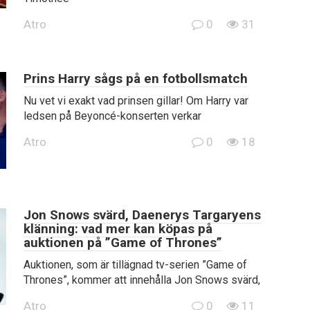
Atro
0
31
Prins Harry sågs på en fotbollsmatch
Nu vet vi exakt vad prinsen gillar! Om Harry var
ledsen på Beyoncé-konserten verkar
Atro
0
18
Jon Snows svärd, Daenerys Targaryens
klänning: vad mer kan köpas på
auktionen på ”Game of Thrones”
Auktionen, som är tillägnad tv-serien ”Game of
Thrones”, kommer att innehålla Jon Snows svärd,
Atro
0
11