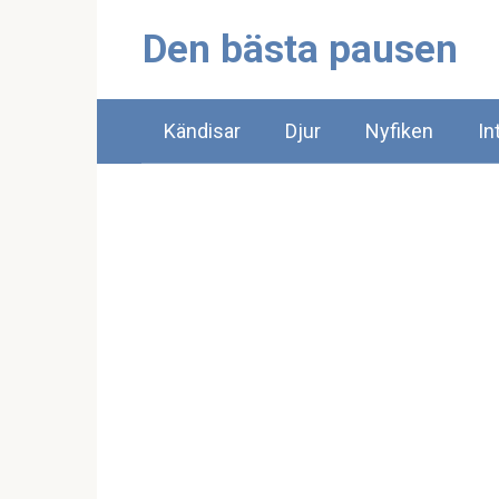
Skip
Den bästa pausen
to
content
Kändisar
Djur
Nyfiken
In