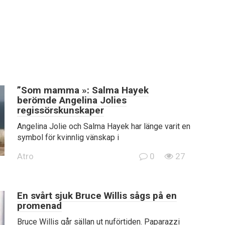
”Som mamma »: Salma Hayek
berömde Angelina Jolies
regissörskunskaper
Angelina Jolie och Salma Hayek har länge varit en
symbol för kvinnlig vänskap i
Atro
0
27
En svårt sjuk Bruce Willis sågs på en
promenad
Bruce Willis går sällan ut nuförtiden. Paparazzi