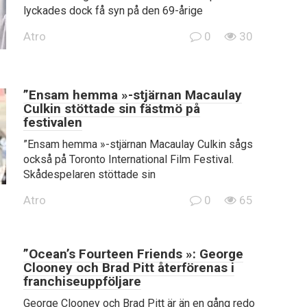
lyckades dock få syn på den 69-årige
Atro
0
30
”Ensam hemma »-stjärnan Macaulay
Culkin stöttade sin fästmö på
festivalen
”Ensam hemma »-stjärnan Macaulay Culkin sågs
också på Toronto International Film Festival.
Skådespelaren stöttade sin
Atro
0
65
”Ocean’s Fourteen Friends »: George
Clooney och Brad Pitt återförenas i
franchiseuppföljare
George Clooney och Brad Pitt är än en gång redo