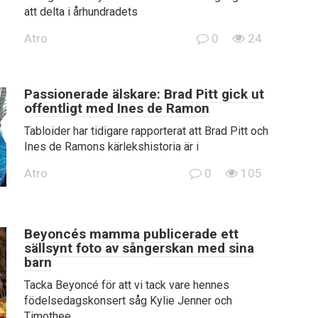
att delta i århundradets
Atro
0
24
Passionerade älskare: Brad Pitt gick ut
offentligt med Ines de Ramon
Tabloider har tidigare rapporterat att Brad Pitt och
Ines de Ramons kärlekshistoria är i
Atro
0
105
Beyoncés mamma publicerade ett
sällsynt foto av sångerskan med sina
barn
Tacka Beyoncé för att vi tack vare hennes
födelsedagskonsert såg Kylie Jenner och
Timothee