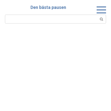
Skip
Den bästa pausen
to
content
Search: