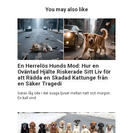
You may also like
Djur
0
70
En Herrelös Hunds Mod: Hur en
Oväntad Hjälte Riskerade Sitt Liv för
att Rädda en Skadad Kattunge från
en Säker Tragedi
Gatan låg öde i det svaga ljuset mellan natt och morgon.
En kall vind