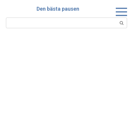
Skip
Den bästa pausen
to
content
Search: