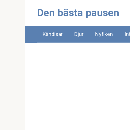
Skip
Den bästa pausen
to
content
Kändisar
Djur
Nyfiken
In