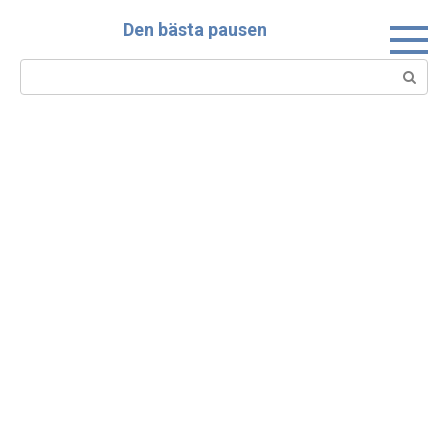
Skip
Den bästa pausen
to
content
Search: