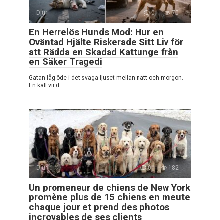
Djur
0
70
En Herrelös Hunds Mod: Hur en
Oväntad Hjälte Riskerade Sitt Liv för
att Rädda en Skadad Kattunge från
en Säker Tragedi
Gatan låg öde i det svaga ljuset mellan natt och morgon.
En kall vind
Djur
0
182
Un promeneur de chiens de New York
promène plus de 15 chiens en meute
chaque jour et prend des photos
incroyables de ses clients