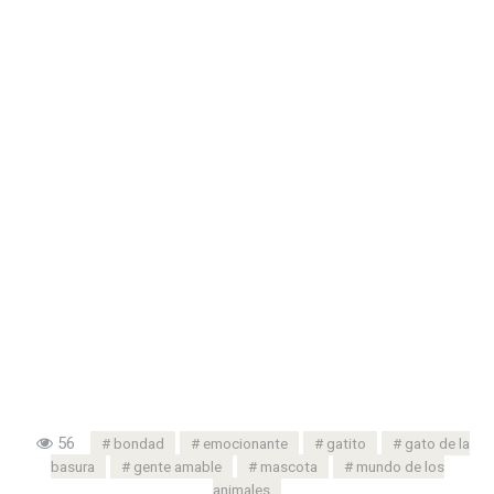
56
bondad
emocionante
gatito
gato de la
basura
gente amable
mascota
mundo de los
animales