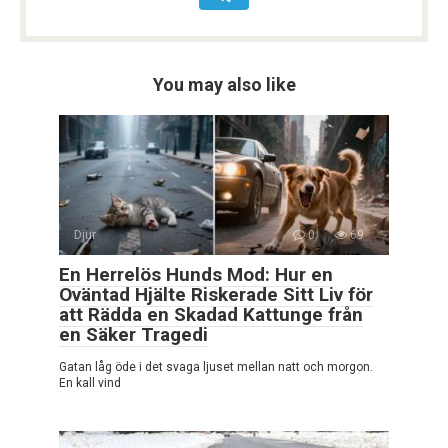
You may also like
Djur
0
69
En Herrelös Hunds Mod: Hur en
Oväntad Hjälte Riskerade Sitt Liv för
att Rädda en Skadad Kattunge från
en Säker Tragedi
Gatan låg öde i det svaga ljuset mellan natt och morgon.
En kall vind