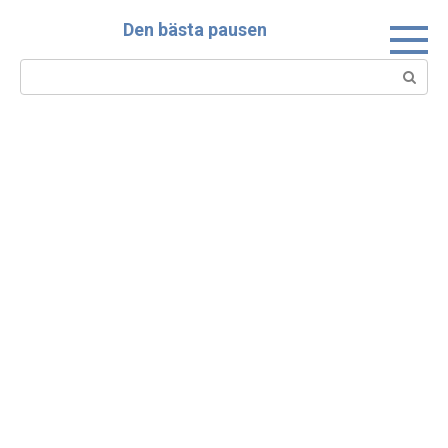
Skip
Den bästa pausen
to
content
Search: