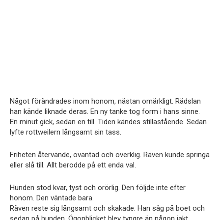
Något förändrades inom honom, nästan omärkligt. Rädslan
han kände liknade deras. En ny tanke tog form i hans sinne.
En minut gick, sedan en till. Tiden kändes stillastående. Sedan
lyfte rottweilern långsamt sin tass.
Friheten återvände, oväntad och overklig. Räven kunde springa
eller slå till. Allt berodde på ett enda val.
Hunden stod kvar, tyst och orörlig. Den följde inte efter
honom. Den väntade bara.
Räven reste sig långsamt och skakade. Han såg på boet och
sedan på hunden. Ögonblicket blev tyngre än någon jakt.