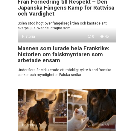
Från Förnedring till Respekt – Den
Japanska Fångens Kamp för Rättvisa
och Värdighet
Solen stod högt över fängelsegården och kastade sitt
skarpa ljus över de intagna som
Historia
0
45
Mannen som lurade hela Frankrike:
historien om falskmyntaren som
arbetade ensam
Under flera år cirkulerade ett märkligt rykte bland franska
banker och myndigheter. Falska sedlar
Historia
0
68