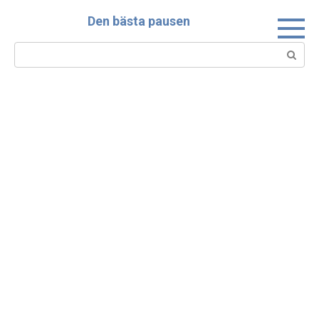
Skip
Den bästa pausen
to
content
Search: