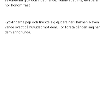
sekunderna gick och inget hände. Hunden bet inte, den bara
höll honom fast.
Kycklingarna pep och tryckte sig djupare ner i halmen. Räven
vände svagt på huvudet mot dem. För första gången såg han
dem annorlunda.