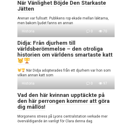
När Vänlighet Böjde Den Starkaste
Jätten
Arenan var fullsatt. Publikens rop ekade mellan läktarna,
men bakom ljudet fanns en annan
Historia
0
70
Didja: Från djurhem till
världsberömmelse – den otroliga
historien om världens smartaste katt
När Didja adopterades från ett djurhem var hon som
vilken annan katt som
Historia
0
97
Vad den här kvinnan upptäckte på
den här perrongen kommer att göra
dig mållös!
Morgonens stress på Lyons centralstation verkade mer
överväldigande än vanligt för Clara denna dag.