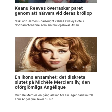
Keanu Reeves överraskar paret
genom att närvara vid deras bröllop
Nikki och James Roadknight valde Fawsley Hotel i
Northamptonshire som sin bröllopslokal. Av en
Kändisar
0
162
En ikons ensamhet: det diskreta
slutet på Michèle Merciers liv, den
oförglömliga Angélique
Michèle Mercier, en gång älskad för sin legendariska roll
som Angélique, lever nu sin