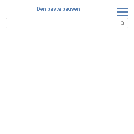
Skip
Den bästa pausen
to
content
Search: