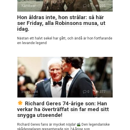
Kändisar
0
205
Hon åldras inte, hon strålar: så här
ser Friday, alla Robinsons musa, ut
idag.
Nästan ett halvt sekel har gått, och ändå är hon fortfarande
en levande legend
Intressant
0
377
Richard Geres 74-årige son: Han
verkar ha överträffat sin far med sitt
snygga utseende!
Richard Geres fans är mycket nöjda!
Den legendariske
skådespelaren presenterade sin 24-årige son