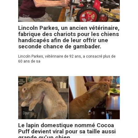
Djur
0
132
Lincoln Parkes, un ancien vétérinaire,
fabrique des chariots pour les chiens
handicapés afin de leur offrir une
seconde chance de gambader.
Lincoln Parkes, vétérinaire de 92 ans, a consacré plus de
60 ans de sa
Djur
0
136
Le lapin domestique nommé Cocoa
Puff devient viral pour sa taille aussi
grande qu’un chien