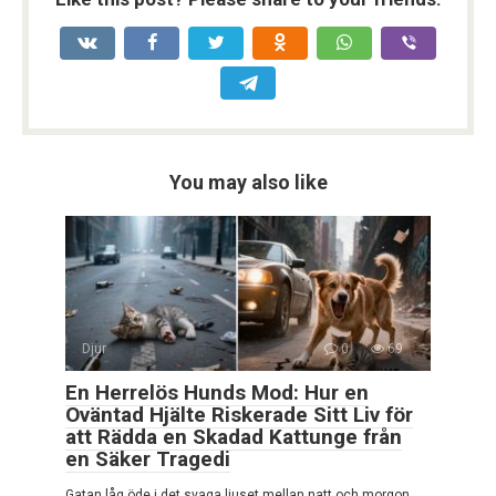
You may also like
Djur
0
69
En Herrelös Hunds Mod: Hur en
Oväntad Hjälte Riskerade Sitt Liv för
att Rädda en Skadad Kattunge från
en Säker Tragedi
Gatan låg öde i det svaga ljuset mellan natt och morgon.