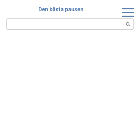
Skip
Den bästa pausen
to
content
Search: