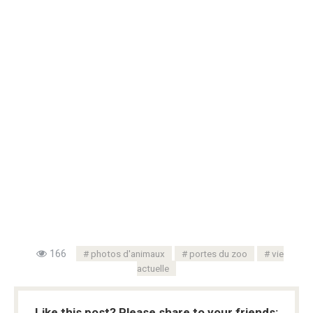
166
photos d'animaux
portes du zoo
vie
actuelle
Like this post? Please share to your friends: