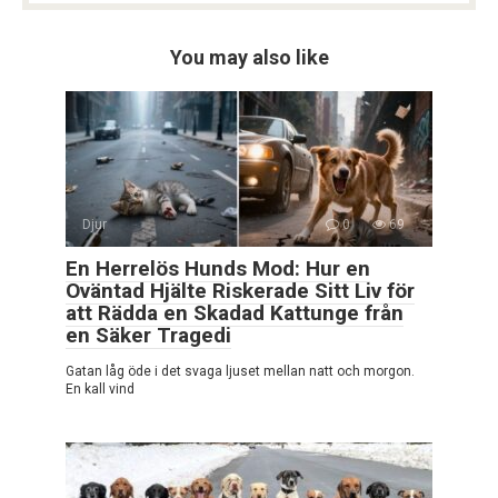
You may also like
Djur
0
69
En Herrelös Hunds Mod: Hur en
Oväntad Hjälte Riskerade Sitt Liv för
att Rädda en Skadad Kattunge från
en Säker Tragedi
Gatan låg öde i det svaga ljuset mellan natt och morgon.
En kall vind