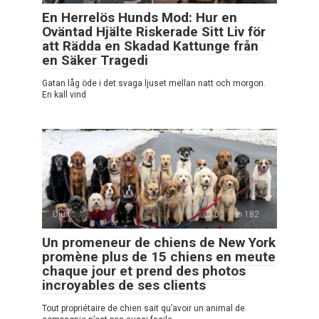
En Herrelös Hunds Mod: Hur en
Oväntad Hjälte Riskerade Sitt Liv för
att Rädda en Skadad Kattunge från
en Säker Tragedi
Gatan låg öde i det svaga ljuset mellan natt och morgon.
En kall vind
Djur
0
182
Un promeneur de chiens de New York
promène plus de 15 chiens en meute
chaque jour et prend des photos
incroyables de ses clients
Tout propriétaire de chien sait qu’avoir un animal de