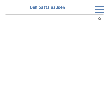
Skip
Den bästa pausen
to
content
Search: