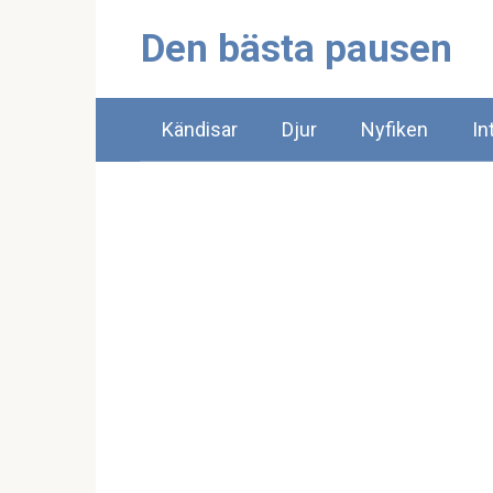
Skip
Den bästa pausen
to
content
Kändisar
Djur
Nyfiken
In