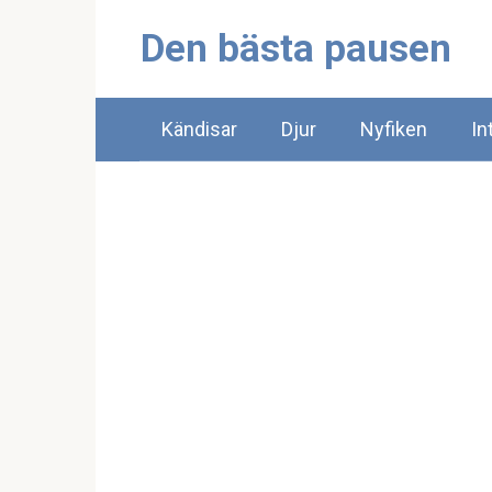
Skip
Den bästa pausen
to
content
Kändisar
Djur
Nyfiken
In