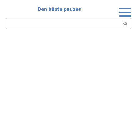
Skip
Den bästa pausen
to
content
Search: