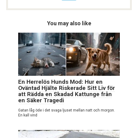
You may also like
Djur
0
69
En Herrelös Hunds Mod: Hur en
Oväntad Hjälte Riskerade Sitt Liv för
att Rädda en Skadad Kattunge från
en Säker Tragedi
Gatan låg öde i det svaga ljuset mellan natt och morgon.
En kall vind