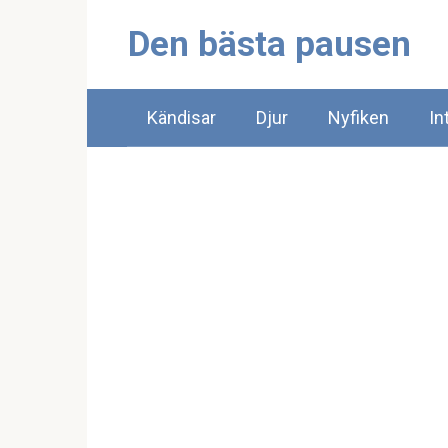
Skip
Den bästa pausen
to
content
Kändisar
Djur
Nyfiken
In