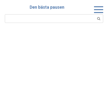
Skip
Den bästa pausen
to
content
Search: