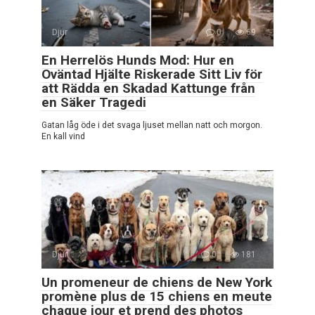
Djur
0
69
En Herrelös Hunds Mod: Hur en
Oväntad Hjälte Riskerade Sitt Liv för
att Rädda en Skadad Kattunge från
en Säker Tragedi
Gatan låg öde i det svaga ljuset mellan natt och morgon.
En kall vind
Djur
0
181
Un promeneur de chiens de New York
promène plus de 15 chiens en meute
chaque jour et prend des photos