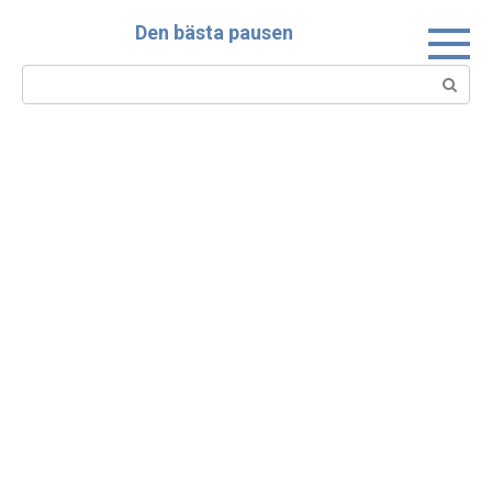
Skip
Den bästa pausen
to
content
Search: