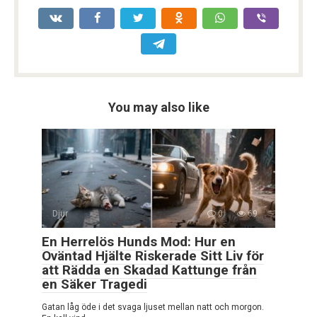
You may also like
Djur
0
69
En Herrelös Hunds Mod: Hur en
Oväntad Hjälte Riskerade Sitt Liv för
att Rädda en Skadad Kattunge från
en Säker Tragedi
Gatan låg öde i det svaga ljuset mellan natt och morgon.