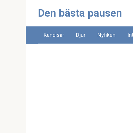
Skip
Den bästa pausen
to
content
Kändisar
Djur
Nyfiken
In