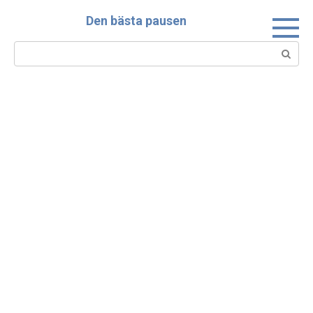
Skip
Den bästa pausen
to
content
Search: