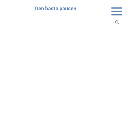
Skip
Den bästa pausen
to
content
Search: