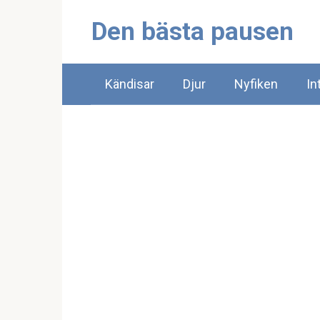
Skip
Den bästa pausen
to
content
Kändisar
Djur
Nyfiken
In