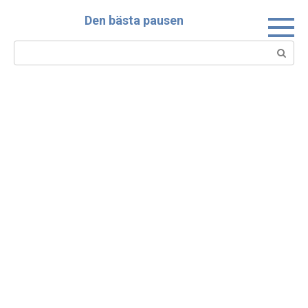
Skip
Den bästa pausen
to
content
Search: