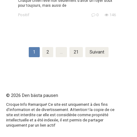
Chaque chien rêve non seulement d’avoir un foyer doux
pour toujours, mais aussi de
Positif
0
146
Pagination
1
2
…
21
Suivant
des
publications
© 2026 Den bästa pausen
Croque Info Remarque! Ce site est uniquement à des fins
d'information et de divertissement. Attention ! la copie de ce
site est interdite car elle est considérée comme propriété
intellectuelle et a été indexée, il est permis de partager
uniquement par un lien actif