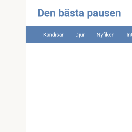
Skip
Den bästa pausen
to
content
Kändisar
Djur
Nyfiken
In