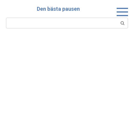
Skip
Den bästa pausen
to
content
Search: