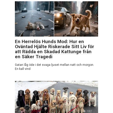
Djur
0
69
En Herrelös Hunds Mod: Hur en
Oväntad Hjälte Riskerade Sitt Liv för
att Rädda en Skadad Kattunge från
en Säker Tragedi
Gatan låg öde i det svaga ljuset mellan natt och morgon.
En kall vind
Djur
0
182