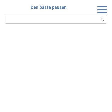
Skip
Den bästa pausen
to
content
Search: