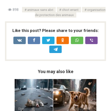
898
animaux sans abri
chiot errant
organisation
de protection des animaux
Like this post? Please share to your friends:
You may also like
Djur
0
69