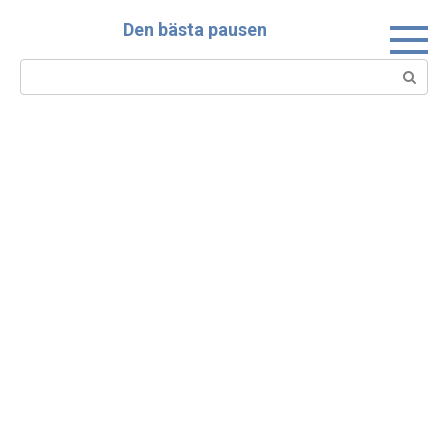
Skip
Den bästa pausen
to
content
Search: