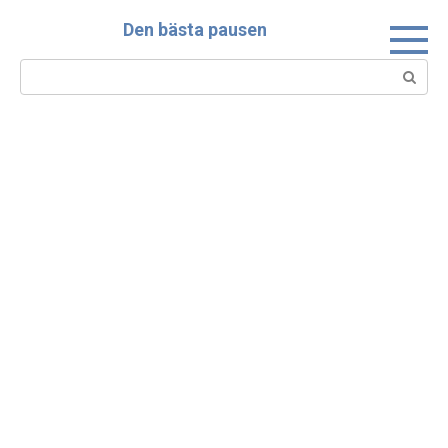
Skip
Den bästa pausen
to
content
Search: