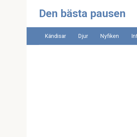
Skip
Den bästa pausen
to
content
Kändisar
Djur
Nyfiken
In