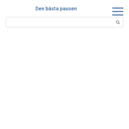
Skip
Den bästa pausen
to
content
Search: