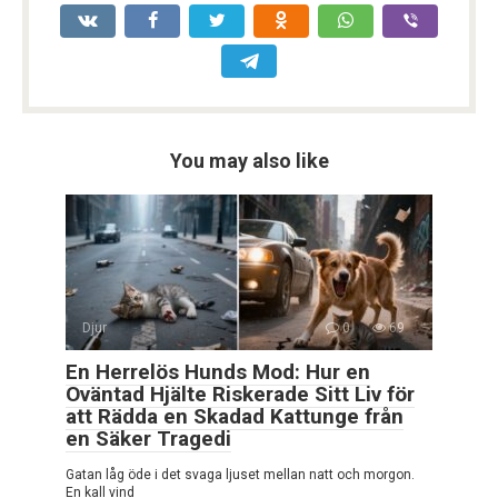
You may also like
Djur
0
69
En Herrelös Hunds Mod: Hur en
Oväntad Hjälte Riskerade Sitt Liv för
att Rädda en Skadad Kattunge från
en Säker Tragedi
Gatan låg öde i det svaga ljuset mellan natt och morgon.
En kall vind