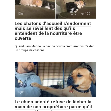
Djur
0
120
Les chatons d’accueil s’endorment
mais se réveillent dès qu’ils
entendent de la nourriture être
ouverte
Quand Sam Mannell a décidé pour la première fois d’aider
un groupe de chatons
Djur
0
220
Le chien adopté refuse de lâcher la
main de son propriétaire parce qu’il