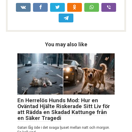
You may also like
Djur
0
69
En Herrelös Hunds Mod: Hur en
Oväntad Hjälte Riskerade Sitt Liv för
att Rädda en Skadad Kattunge från
en Säker Tragedi
Gatan låg öde i det svaga ljuset mellan natt och morgon.