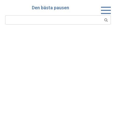
Skip
Den bästa pausen
to
content
Search: