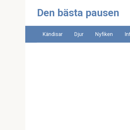
Skip
Den bästa pausen
to
content
Kändisar
Djur
Nyfiken
In