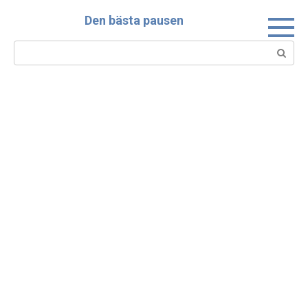
Skip
Den bästa pausen
to
content
Search: