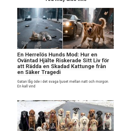
Djur
0
70
En Herrelös Hunds Mod: Hur en
Oväntad Hjälte Riskerade Sitt Liv för
att Rädda en Skadad Kattunge från
en Säker Tragedi
Gatan låg öde i det svaga ljuset mellan natt och morgon.
En kall vind