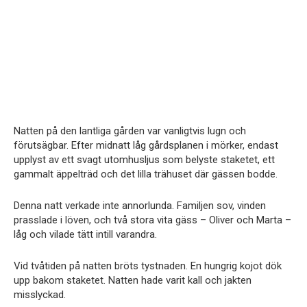
Natten på den lantliga gården var vanligtvis lugn och
förutsägbar. Efter midnatt låg gårdsplanen i mörker, endast
upplyst av ett svagt utomhusljus som belyste staketet, ett
gammalt äppelträd och det lilla trähuset där gässen bodde.
Denna natt verkade inte annorlunda. Familjen sov, vinden
prasslade i löven, och två stora vita gäss – Oliver och Marta –
låg och vilade tätt intill varandra.
Vid tvåtiden på natten bröts tystnaden. En hungrig kojot dök
upp bakom staketet. Natten hade varit kall och jakten
misslyckad.