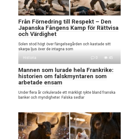
Historia
0
90
Från Förnedring till Respekt – Den
Japanska Fångens Kamp för Rättvisa
och Värdighet
Solen stod högt över fängelsegården och kastade sitt
skarpa ljus över de intagna som
Historia
0
45
Mannen som lurade hela Frankrike:
historien om falskmyntaren som
arbetade ensam
Under flera år cirkulerade ett märkligt rykte bland franska
banker och myndigheter. Falska sedlar