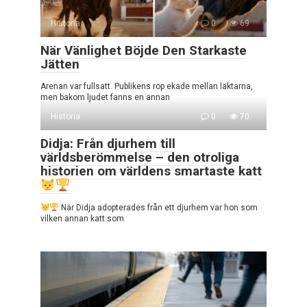
Historia
0
69
När Vänlighet Böjde Den Starkaste
Jätten
Arenan var fullsatt. Publikens rop ekade mellan läktarna,
men bakom ljudet fanns en annan
Historia
0
70
Didja: Från djurhem till
världsberömmelse – den otroliga
historien om världens smartaste katt
När Didja adopterades från ett djurhem var hon som
vilken annan katt som