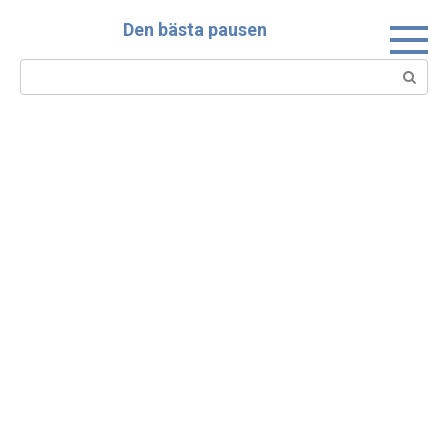
Skip
Den bästa pausen
to
content
Search: