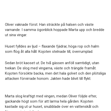
Oliver vaknade först. Han sträckte på halsen och väste
varnande. I samma ögonblick hoppade Marta upp och bredde
ut sina vingar.
Huset fylldes av ljud – flaxande fjädrar, höga rop och halm
som flög åt alla håll. Kojoten stelnade till, överrumplad.
Sedan bröt kaoset ut. De två gässen anföll samtidigt, utan
tvekan. De slog med vingarna, väste och trängde framåt.
Kojoten försökte backa, men det hala golvet och den plötsliga
attacken förvirrade honom. Jakten hade blivit till flykt.
Marta slog kraftigt med vingen, medan Oliver följde efter,
gackande högt som för att larma hela gården. Kojoten
kastade sig ut ur huset, snubblade över en vattenskål och