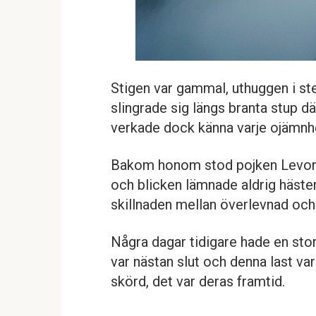
Stigen var gammal, uthuggen i st
slingrade sig längs branta stup d
verkade dock känna varje ojämnh
Bakom honom stod pojken Levon o
och blicken lämnade aldrig häste
skillnaden mellan överlevnad och 
Några dagar tidigare hade en sto
var nästan slut och denna last va
skörd, det var deras framtid.