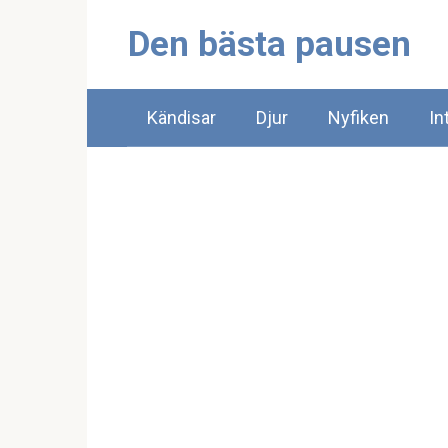
Skip
Den bästa pausen
to
content
Kändisar
Djur
Nyfiken
In