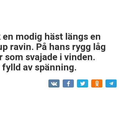
k en modig häst längs en
up ravin. På hans rygg låg
r som svajade i vinden.
, fylld av spänning.