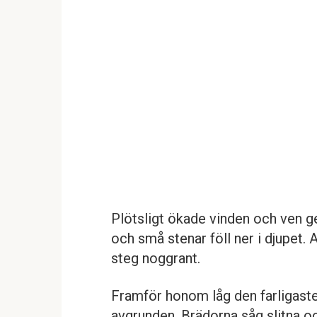
Plötsligt ökade vinden och ven g
och små stenar föll ner i djupet
steg noggrant.
Framför honom låg den farligaste
avgrunden. Brädorna såg slitna oc