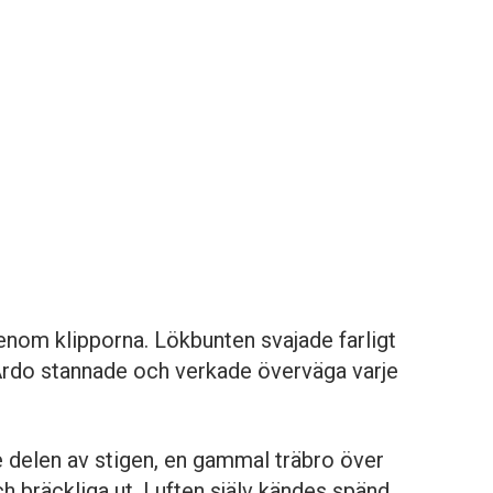
enom klipporna. Lökbunten svajade farligt
. Ardo stannade och verkade överväga varje
 delen av stigen, en gammal träbro över
h bräckliga ut. Luften själv kändes spänd