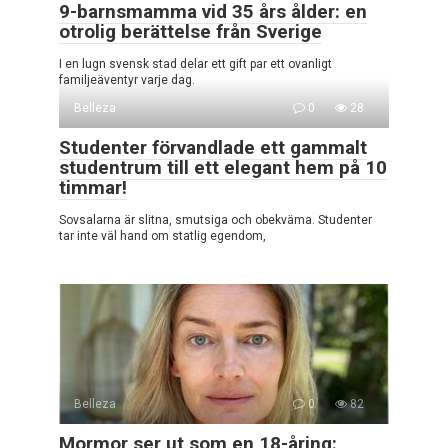
9-barnsmamma vid 35 års ålder: en
otrolig berättelse från Sverige
I en lugn svensk stad delar ett gift par ett ovanligt
familjeäventyr varje dag.
Belleza
0
28
Studenter förvandlade ett gammalt
studentrum till ett elegant hem på 10
timmar!
Sovsalarna är slitna, smutsiga och obekväma. Studenter
tar inte väl hand om statlig egendom,
Belleza
0
82
Mormor ser ut som en 18-åring: