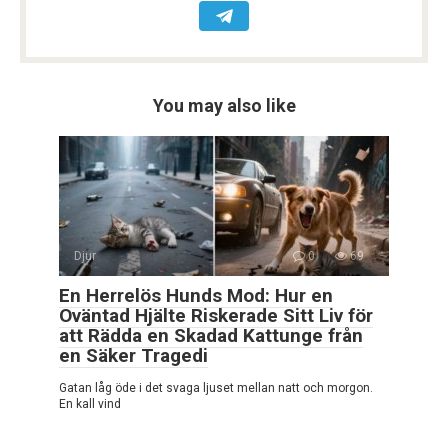
You may also like
Djur
0
69
En Herrelös Hunds Mod: Hur en
Oväntad Hjälte Riskerade Sitt Liv för
att Rädda en Skadad Kattunge från
en Säker Tragedi
Gatan låg öde i det svaga ljuset mellan natt och morgon.
En kall vind