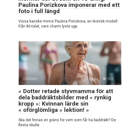
Paulina Porizkova imponerar med ett
foto i full längd
Vissa kanske minns Paulina Porizkova, en ikonisk modell
från 80-talet, vars charm lyste upp
Curioso
0
305
« Dotter retade styvmamma för att
dela baddräktsbilder med « rynkig
kropp »: Kvinnan lärde sin
« oförglömliga » lektion! »
Ska det finnas en gräns för vem som får ha baddräkt? De
flesta skulle