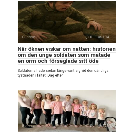
Curioso
0
104
När öknen viskar om natten: historien
om den unge soldaten som matade
en orm och förseglade sitt öde
Soldaterna hade sedan länge vant sig vid den oändliga
tystnaden i fältet. Dag efter
Belleza
0
126