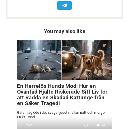
You may also like
Djur
0
69
En Herrelös Hunds Mod: Hur en
Oväntad Hjälte Riskerade Sitt Liv för
att Rädda en Skadad Kattunge från
en Säker Tragedi
Gatan låg öde i det svaga ljuset mellan natt och morgon.
En kall vind
Humor
0
59