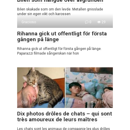
Bilen skakade som om den levde. Metallen gnisslade
under sin egen vikt och karossen
Gracioso
0
29
Rihanna gick ut offentligt för första
gången på länge
Rihanna gick ut offentligt för första gången på länge.
Paparazzi filmade sångerskan när hon
Djur
0
49 373
Dix photos drôles de chats – qui sont
très amoureux de leurs maîtres
Les chats sont les animaux de compagnie les plus drôles