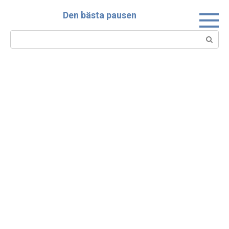
Skip
Den bästa pausen
to
content
Search: