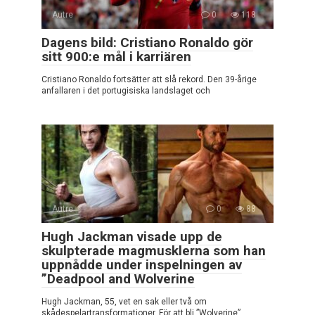
Autre
0
118
Dagens bild: Cristiano Ronaldo gör
sitt 900:e mål i karriären
Cristiano Ronaldo fortsätter att slå rekord. Den 39-årige
anfallaren i det portugisiska landslaget och
Autre
0
88
Hugh Jackman visade upp de
skulpterade magmusklerna som han
uppnådde under inspelningen av
”Deadpool and Wolverine
Hugh Jackman, 55, vet en sak eller två om
skådespelartransformationer. För att bli ”Wolverine”