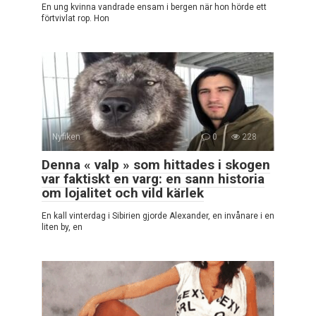
En ung kvinna vandrade ensam i bergen när hon hörde ett
förtvivlat rop. Hon
Nyfiken
0
228
Denna « valp » som hittades i skogen
var faktiskt en varg: en sann historia
om lojalitet och vild kärlek
En kall vinterdag i Sibirien gjorde Alexander, en invånare i en
liten by, en