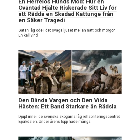
En Herrelös Hunds Mod: Hur en
Oväntad Hjälte Riskerade Sitt Liv för
att Rädda en Skadad Kattunge från
en Säker Tragedi
Gatan låg öde i det svaga ljuset mellan natt och morgon.
En kall vind
Nyfiken
0
44
Den Blinda Vargen och Den Vilda
Hästen: Ett Band Starkare än Rädsla
Djupt inne i de svenska skogarna låg rehabiliteringscentret
Björkdalen. Under årens lopp hade många