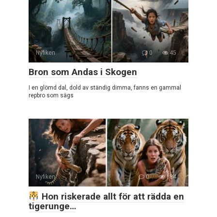
Nyfiken
0
45
Bron som Andas i Skogen
I en glömd dal, dold av ständig dimma, fanns en gammal
repbro som sägs
Nyfiken
0
184
Hon riskerade allt för att rädda en
tigerunge…