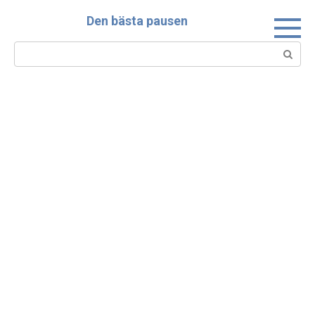
Skip
Den bästa pausen
to
content
Search: