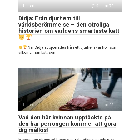
Historia
0
70
Didja: Från djurhem till
världsberömmelse – den otroliga
historien om världens smartaste katt
När Didja adopterades från ett djurhem var hon som
vilken annan katt som
Historia
0
98
Vad den här kvinnan upptäckte på
den här perrongen kommer att göra
dig mållös!
Morgonens stress på Lyons centralstation verkade mer