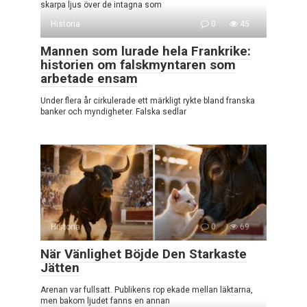
skarpa ljus över de intagna som
Historia
0
45
Mannen som lurade hela Frankrike:
historien om falskmyntaren som
arbetade ensam
Under flera år cirkulerade ett märkligt rykte bland franska
banker och myndigheter. Falska sedlar
Historia
0
69
När Vänlighet Böjde Den Starkaste
Jätten
Arenan var fullsatt. Publikens rop ekade mellan läktarna,
men bakom ljudet fanns en annan