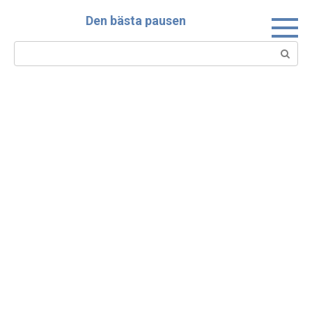
Skip
Den bästa pausen
to
content
Search: