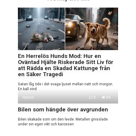
Djur
0
69
En Herrelös Hunds Mod: Hur en
Oväntad Hjälte Riskerade Sitt Liv för
att Rädda en Skadad Kattunge från
en Säker Tragedi
Gatan låg öde i det svaga ljuset mellan natt och morgon.
En kall vind
Humor
0
59
Bilen som hängde över avgrunden
Bilen skakade som om den levde. Metallen gnisslade
under sin egen vikt och karossen