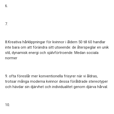
6.
7.
8.Kreativa hårklippningar för kvinnor i åldern 50 till 60 handlar
inte bara om att förändra sitt utseende: de återspeglar en unik
stil, dynamisk energi och självförtroende. Medan sociala
normer
9. ofta föreslår mer konventionella frisyrer när vi åldras,
trotsar många moderna kvinnor dessa föråldrade stereotyper
och hävdar sin djärvhet och individualitet genom djärva hårval.
10.