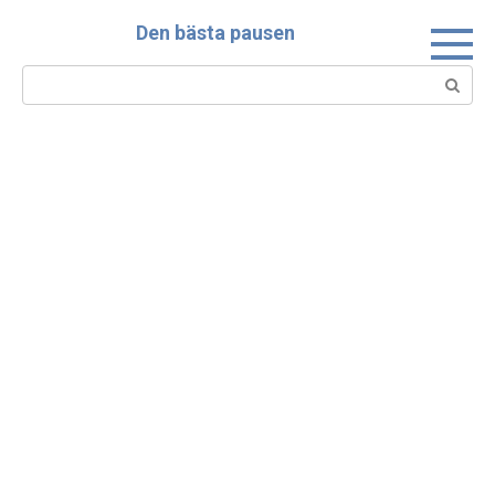
Skip
Den bästa pausen
to
content
Search: