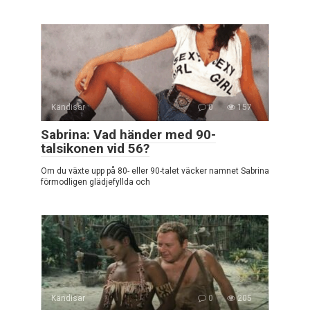
Kändisar
0
157
Sabrina: Vad händer med 90-
talsikonen vid 56?
Om du växte upp på 80- eller 90-talet väcker namnet Sabrina
förmodligen glädjefyllda och
Kändisar
0
205