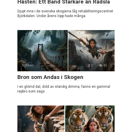
Hästen: Ett Band Starkare än Rädsla
Djupt inne i de svenska skogarna låg rehabiliteringscentret
Björkdalen. Under årens lopp hade många
Nyfiken
0
45
Bron som Andas i Skogen
I en glömd dal, dold av ständig dimma, fanns en gammal
repbro som sägs