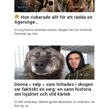
Nyfiken
0
182
Hon riskerade allt för att rädda en
tigerunge…
En ung kvinna vandrade ensam i bergen när hon hörde ett
förtvivlat rop. Hon
Nyfiken
0
228
Denna « valp » som hittades i skogen
var faktiskt en varg: en sann historia
om lojalitet och vild kärlek
En kall vinterdag i Sibirien gjorde Alexander, en invånare i en
liten by, en