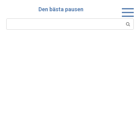
Skip
Den bästa pausen
to
content
Search: