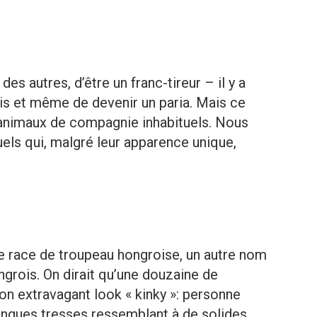
t des autres, d’être un franc-tireur – il y a
ris et même de devenir un paria. Mais ce
 animaux de compagnie inhabituels. Nous
uels qui, malgré leur apparence unique,
e race de troupeau hongroise, un autre nom
ngrois. On dirait qu’une douzaine de
son extravagant look « kinky »: personne
 longues tresses ressemblant à de solides