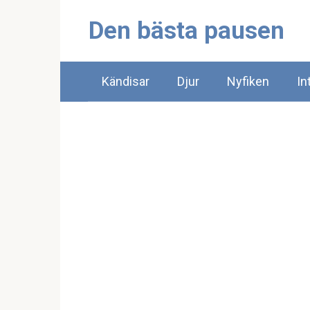
Skip
Den bästa pausen
to
content
Kändisar
Djur
Nyfiken
In